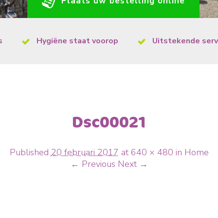
Plaats uw bestelling online
s
Hygiëne staat voorop
Uitstekende serv
Dsc00021
Published
20 februari 2017
at
640 × 480
in
Home
← Previous
Next →